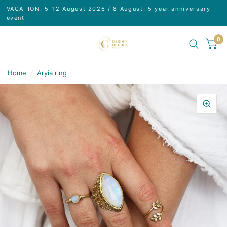
VACATION: 5-12 August 2026 / 8 August: 5 year anniversary
event
0
Home
/
Aryia ring