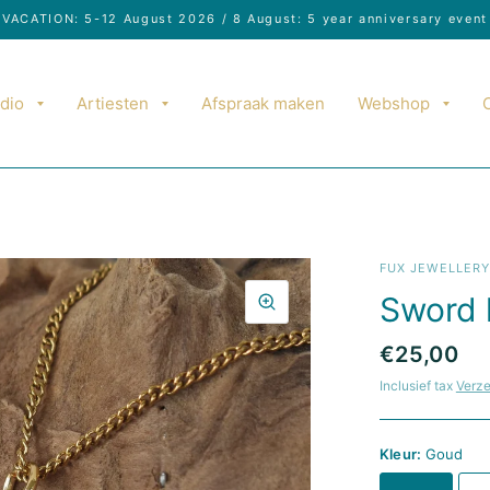
VACATION: 5-12 August 2026 / 8 August: 5 year anniversary event
dio
Artiesten
Afspraak maken
Webshop
FUX JEWELLER
Sword 
€25,00
Inclusief tax
Verz
Kleur:
Goud