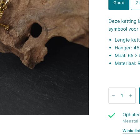
Goud
Zi
Deze ketting i
symbool voor
Lengte ket
Hanger: 4
Maat:
65 x
Materiaal: R
Ophalen
Meestal 
Winkelin