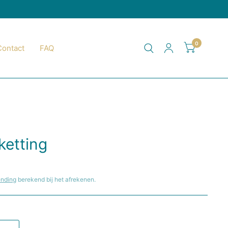
0
Contact
FAQ
Y
ketting
ending
berekend bij het afrekenen.