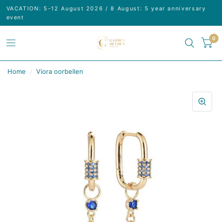
VACATION: 5-12 August 2026 / 8 August: 5 year anniversary
event
0
Home
/
Viora oorbellen